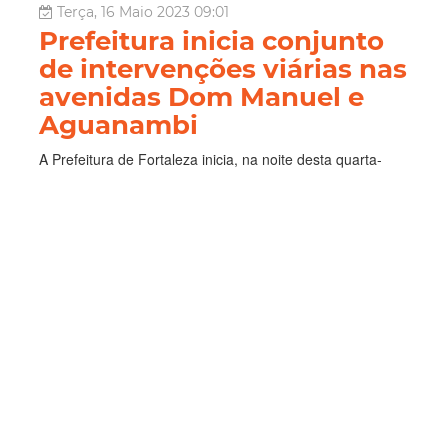
Terça, 16 Maio 2023 09:01
Prefeitura inicia conjunto
de intervenções viárias nas
avenidas Dom Manuel e
Aguanambi
A Prefeitura de Fortaleza inicia, na noite desta quarta-
feira (17/05), a implantação de um conjunto de
intervenções que visa melhorar a segurança viária nas
avenidas Dom Manuel e Aguanambi. Os dois corredores
possuem alta taxa de acidentalidade e significativo fluxo
veicular. O projeto, execu...
Mobilidade
Trânsito
Amc
Leia Mais