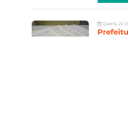
Quarta, 22 J
Prefeitu
regular
Comuni
A Prefeitura de 
conjunto habita
terça-feira (21/
Habitacional (Hab
Habitação
Tatumundé
Le