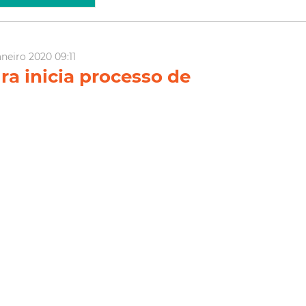
aneiro 2020 09:11
ra inicia processo de
ização fundiária na
dade Tatumundé
Fortaleza deu início ao processo de regularização fundiária no
cional Tatumundé, no Bom Jardim. A ação, que começou nesta
01), é coordenada pela Secretaria Municipal do Desenvolvimento
itafor) e deve beneficiar cerca de 700 ...
Regularização Fundiária
Habitafor
Conjunto
ia Mais