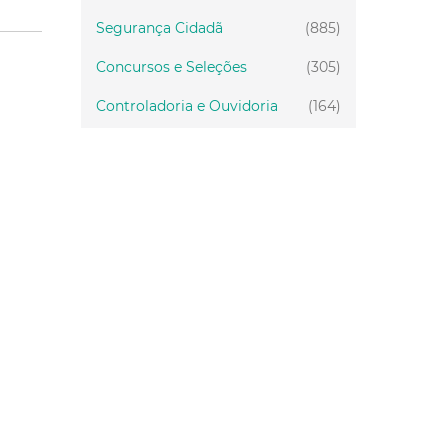
Segurança Cidadã
(885)
Concursos e Seleções
(305)
Controladoria e Ouvidoria
(164)
Servidor
(199)
Fiscalização
(151)
Proteção Animal
(34)
Relações Comunitárias
(10)
Mulheres
(21)
Regionais
(58)
Primeira Infância
(30)