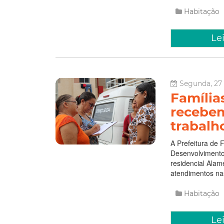
Habitação
Le
Segunda, 27 
Família
recebem
trabalho
A Prefeitura de 
Desenvolvimento 
residencial Ala
atendimentos nas
Habitação
Le