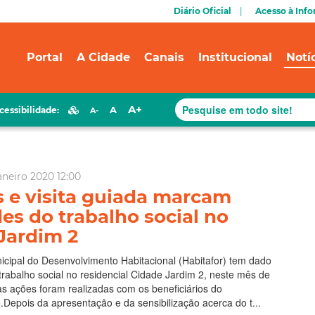
Diário Oficial
Acesso à Inf
Portal
A Cidade
Canais
Institucional
Notí
A+
A
cessibilidade:
A-
aneiro 2020 12:00
s e visita guiada marcam
des do trabalho social no
Jardim 2
icipal do Desenvolvimento Habitacional (Habitafor) tem dado
trabalho social no residencial Cidade Jardim 2, neste mês de
vas ações foram realizadas com os beneficiários do
epois da apresentação e da sensibilização acerca do t...