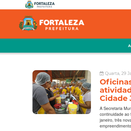
A
Quarta, 29 J
Oficina
ativida
Cidade 
A Secretaria Mun
continuidade ao 
janeiro, três no
empreendimento.D