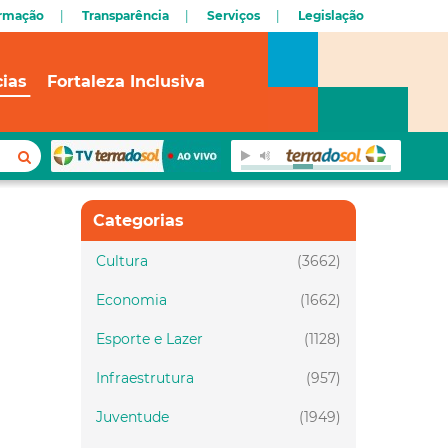
ormação
Transparência
Serviços
Legislação
cias
Fortaleza Inclusiva
Categorias
Cultura
(3662)
Economia
(1662)
Esporte e Lazer
(1128)
Infraestrutura
(957)
Juventude
(1949)