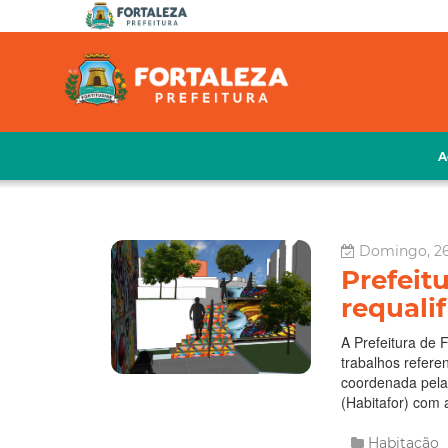
A
Domingo, 26 
Prefeitu
requali
A Prefeitura de F
trabalhos referen
coordenada pela
(Habitafor) com 
Habitação