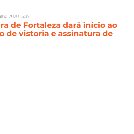
ulho 2020 13:37
ra de Fortaleza dará início ao
o de vistoria e assinatura de
os do residencial Alto do Paz
ortaleza iniciará, na próxima segunda-feira (27/7), a primeira
as e assinatura de contratos de famílias que serão beneficiadas
itacionais no residencial Alto da Paz. A ação será coordenada
Municipal do Desenvolvimento Habitaci...
Habitafor
ia Mais
ulho 2020 11:35