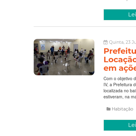
Le
Quinta, 23 J
Prefeit
Locação
em açõe
Com o objetivo 
IV, a Prefeitura
localizada no ba
estiveram, na ma
Habitação
Le