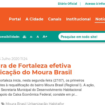
Diário Oficial
Acesso à Inf
Portal
A Cidade
Canais
Institucional
Notí
A+
A
cessibilidade:
A-
Julho 2020 11:24
ra de Fortaleza efetiva
ficação do Moura Brasil
ortaleza inicia, nesta segunda-feira (27/07), os primeiros
tes à requalificação do bairro Moura Brasil (Regional I). A ação,
 Secretaria Municipal do Desenvolvimento Habitacional
apoio da Caixa Econômica Federal, consiste em pr...
Moura Brasil
Urbanização
Habitafor