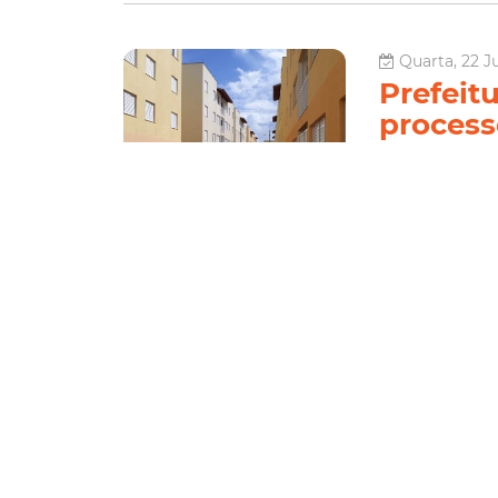
Quarta, 22 J
Prefeitu
process
contrat
A Prefeitura de F
etapa de vistori
com unidades hab
pela Secretaria 
Habitação
Le
Quarta, 22 J