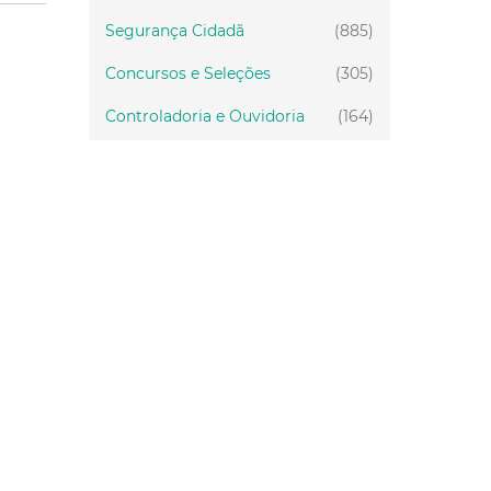
Segurança Cidadã
(885)
Concursos e Seleções
(305)
Controladoria e Ouvidoria
(164)
Servidor
(199)
Fiscalização
(151)
Proteção Animal
(34)
Relações Comunitárias
(10)
Mulheres
(21)
Regionais
(58)
Primeira Infância
(30)