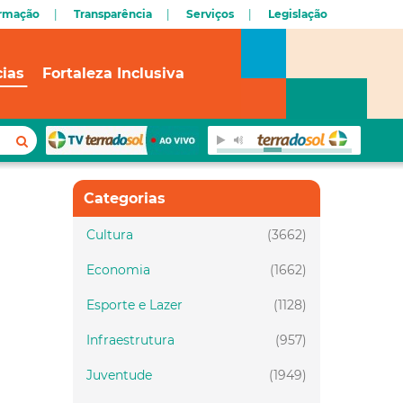
ormação
Transparência
Serviços
Legislação
cias
Fortaleza Inclusiva
Categorias
Cultura
(3662)
Economia
(1662)
Esporte e Lazer
(1128)
Infraestrutura
(957)
Juventude
(1949)