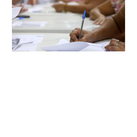
Quarta, 05 Agosto 2020 12:24
Mais 479 famílias do
grande Pirambu serão
contempladas com o papel
da casa
A partir desta quinta-feira (6/8), 479 novas famílias do
grande Pirambu (Regional I) serão contempladas, pela
Prefeitura de Fortaleza, com o papel da casa. A ação faz
parte dos trabalhos vinculados ao Projeto Vila do Mar, no