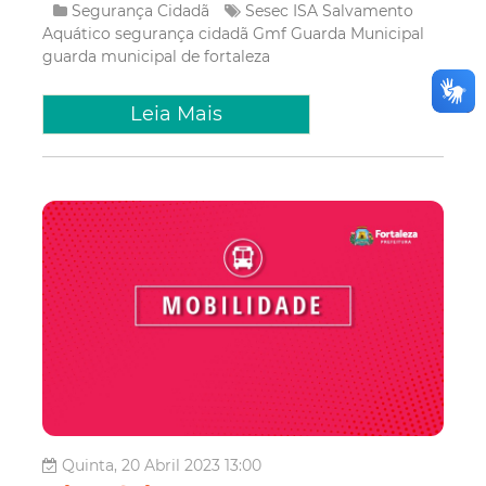
Segurança Cidadã
Sesec
ISA
Salvamento
Aquático
segurança cidadã
Gmf
Guarda Municipal
guarda municipal de fortaleza
Leia Mais
Quinta, 20 Abril 2023 13:00