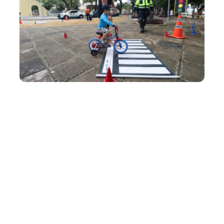
Quarta, 05 Abril 2023 16:40
Ciclofaixa de Lazer chega a
380ª edição
A Prefeitura de Fortaleza realiza, no próximo domingo
(09/04), a 380ª da Ciclofaixa de Lazer. O evento ciclístico
oferece quatro pontos de apoio e três rotas para pedalar
pela cidade, no horário de 6h às 12h, com o suporte de
agentes da Autarquia Municipal de Trânsito e Cidadania
(AMC), da Em...
Mobilidade
Ciclofaixa De Lazer
amc trânsito
Gmf
Etufor
samu