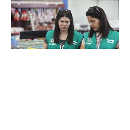
Quinta, 08 Março 2018 15:29
Procon Fortaleza divulga
preços dos ovos de
chocolate e ingredientes
para a Páscoa
O Departamento Municipal de Proteção e Defesa dos
Direitos do Consumidor (Procon Fortaleza) divulgou,