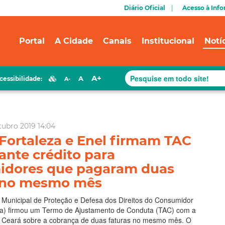
Diário Oficial
Acesso à Inf
Portal
A Cidade
Canais
Institucional
Notí
A+
A
cessibilidade:
A-
tubro 2019 14:04
Fortaleza e Enel firmam TAC
ante crédito para
idores que pagaram duas
s no mesmo mês
Municipal de Proteção e Defesa dos Direitos do Consumidor
za) firmou um Termo de Ajustamento de Conduta (TAC) com a
ão Ceará sobre a cobrança de duas faturas no mesmo mês. O