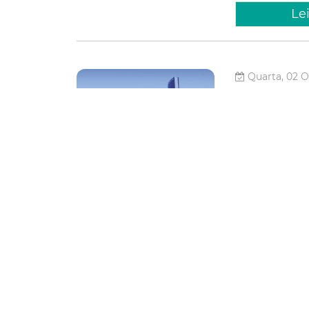
Le
Quarta, 02 O
Prefeitu
Renegoc
Paulo S
A Prefeitura vai
Defesa dos Direi
Renegociação de 
feira), no Ginás
Economia
Sarasate
Le