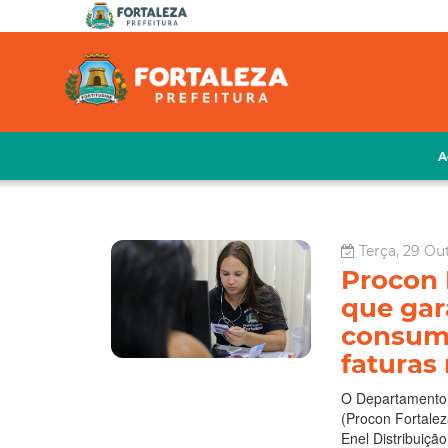
A
Terça, 29 Ou
Procon 
que gar
consum
fatura
O Departamento 
(Procon Fortale
Enel Distribuiç