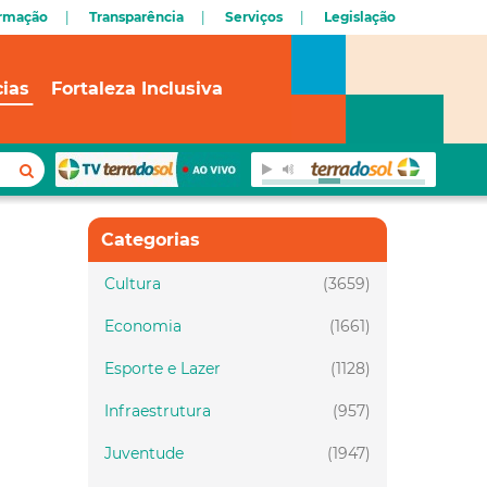
ormação
Transparência
Serviços
Legislação
cias
Fortaleza Inclusiva
Categorias
Cultura
(3659)
Economia
(1661)
Esporte e Lazer
(1128)
Infraestrutura
(957)
Juventude
(1947)