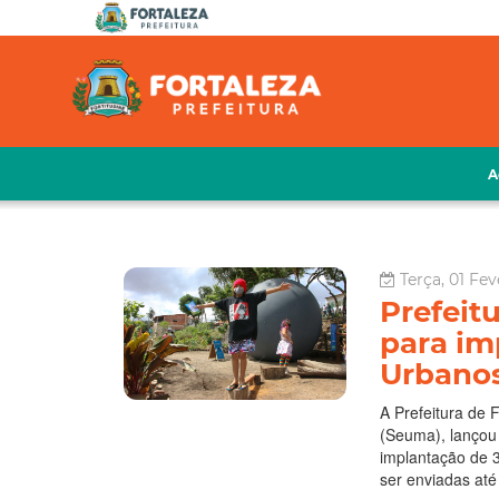
A
Terça, 01 Fe
Prefeitu
para im
Urbano
A Prefeitura de 
(Seuma), lançou 
implantação de 
ser enviadas até 