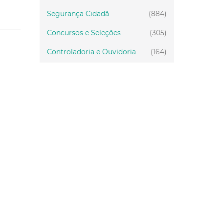
Segurança Cidadã
(884)
Concursos e Seleções
(305)
Controladoria e Ouvidoria
(164)
Servidor
(199)
Fiscalização
(151)
Proteção Animal
(33)
Relações Comunitárias
(10)
Mulheres
(21)
Regionais
(58)
Primeira Infância
(28)