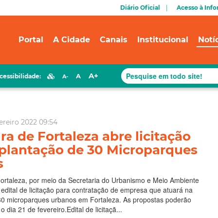
Diário Oficial
Acesso à Inf
Portal
A Cidade
Canais
Institucional
Notí
A+
A
cessibilidade:
A-
vereiro 2022 09:54
ra de Fortaleza abre licitação
plantação de 30 Microparques
s
Fortaleza, por meio da Secretaria do Urbanismo e Meio Ambiente
edital de licitação para contratação de empresa que atuará na
30 microparques urbanos em Fortaleza. As propostas poderão
o dia 21 de fevereiro.Edital de licitaçã...