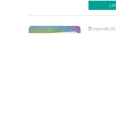
Le
Segunda, 06
Edital 
Artista
até o d
A Prefeitura de F
anuncia novo pra
pasta e de seus 
tinha inscrições 
Cultura
Le