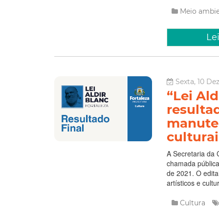
Meio ambi
Le
Sexta, 10 De
“Lei Ald
resultad
manuten
culturai
A Secretaria da C
chamada pública 
de 2021. O edit
artísticos e cul
Cultura