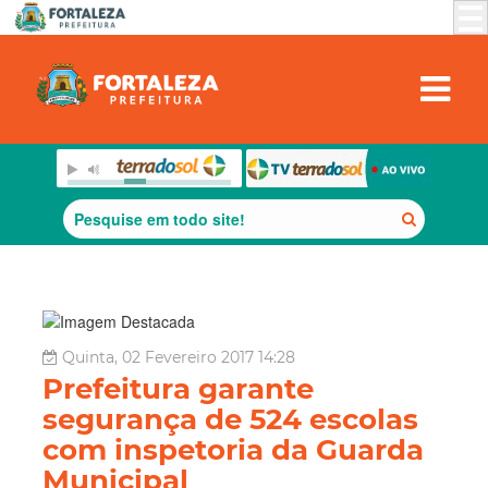
Quinta, 02 Fevereiro 2017 14:28
Prefeitura garante
segurança de 524 escolas
com inspetoria da Guarda
Municipal