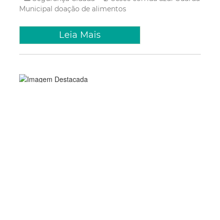
Municipal
doação de alimentos
Leia Mais
Quarta, 11 Janeiro 2017 09:23
Núcleos de mediação de
conflitos realizam mais de
800 atendimentos nas
Regionais
Em dois anos de funcionamento nas Regionais de
Fortaleza, os Núcleos de Mediação de Conflitos da
Prefeitura realizaram mais de 800 atendimentos. Entre os
principais conflitos mediados estão briga entre vizinhos,
crimes contra a honra, dívidas, questões relacionadas à
família e outros. Des...