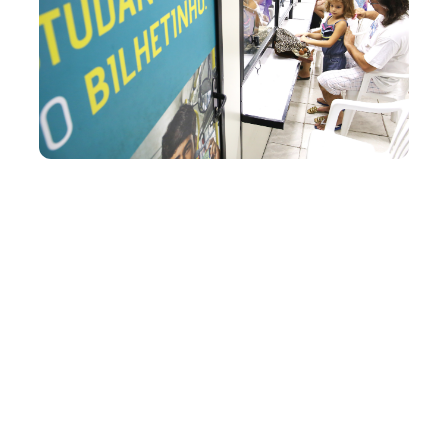
Terça, 23 Janeiro 2024 12:55
Bilhetinho oferece
gratuidade a cerca de 50
mil crianças em Fortaleza
O cartão Bilhetinho, que garante a gratuidade no
transporte coletivo de Fortaleza para crianças entre 2 e 7
anos incompletos ou com altura de até 1,10m, emitiu mais
de 2.400 documentos em 2023. Desde sua criação, em
2013, já foram emitidos cerca de 50 mil cartões. Para ter
acesso ao benefíci...
Mobilidade
bilhetinho
Infantil
gratuidade