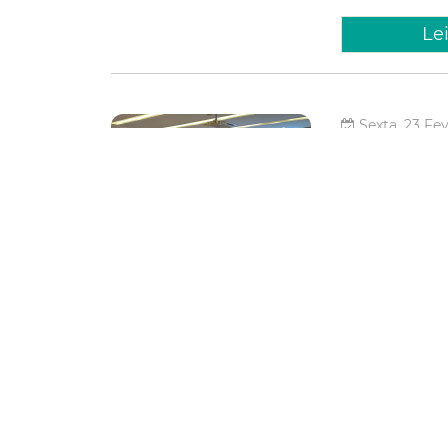
Le
Sexta, 23 Fe
Prefeit
capacit
servido
Em um movimento 
administração pú
Ouvidoria Geral 
Oficina de Gestão
Controlado
Fortaleza
Contr
Le