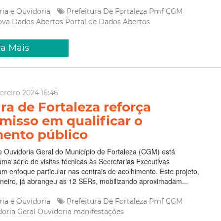
ria e Ouvidoria
Prefeitura De Fortaleza
Pmf
CGM
nova
Dados Abertos
Portal de Dados Abertos
ia Mais
vereiro 2024 16:46
ra de Fortaleza reforça
isso em qualificar o
ento público
e Ouvidoria Geral do Município de Fortaleza (CGM) está
a série de visitas técnicas às Secretarias Executivas
m enfoque particular nas centrais de acolhimento. Este projeto,
aneiro, já abrangeu as 12 SERs, mobilizando aproximadam...
ria e Ouvidoria
Prefeitura De Fortaleza
Pmf
CGM
oria Geral
Ouvidoria
manifestações