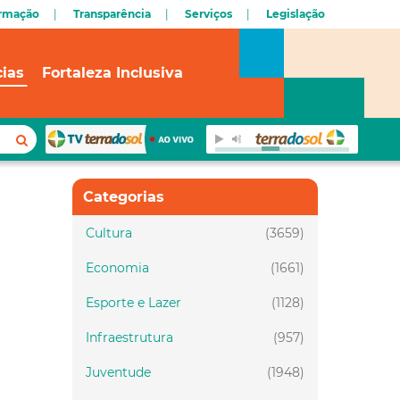
ormação
Transparência
Serviços
Legislação
cias
Fortaleza Inclusiva
Categorias
Cultura
(3659)
Economia
(1661)
Esporte e Lazer
(1128)
Infraestrutura
(957)
Juventude
(1948)