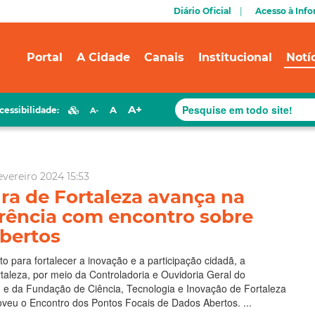
Diário Oficial
Acesso à Inf
Portal
A Cidade
Canais
Institucional
Notí
A+
A
cessibilidade:
A-
evereiro 2024 15:53
ura de Fortaleza avança na
rência com encontro sobre
bertos
para fortalecer a inovação e a participação cidadã, a
rtaleza, por meio da Controladoria e Ouvidoria Geral do
 e da Fundação de Ciência, Tecnologia e Inovação de Fortaleza
oveu o Encontro dos Pontos Focais de Dados Abertos. ...