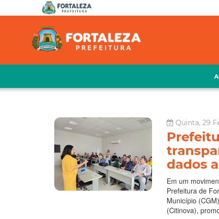
A
Quinta, 29 F
Prefeit
transpa
dados a
Em um movimento 
Prefeitura de Fo
Município (CGM)
(Citinova), prom