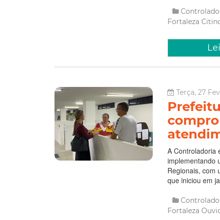
Controlado
Fortaleza
Citi
Le
Terça, 27 Fe
Prefeitu
comprom
atendim
A Controladoria 
implementando um
Regionais, com u
que iniciou em j
Controlado
Fortaleza
Ouvid