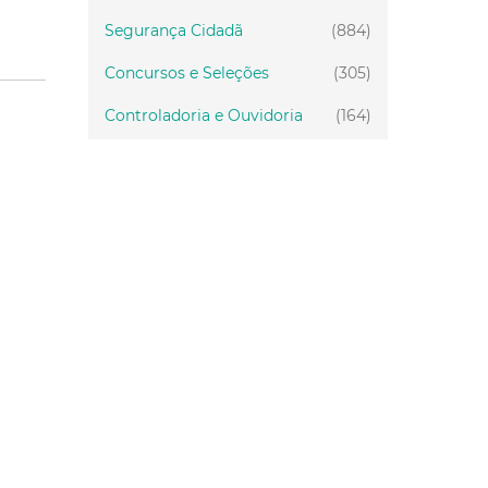
Segurança Cidadã
(884)
Concursos e Seleções
(305)
Controladoria e Ouvidoria
(164)
Servidor
(199)
Fiscalização
(151)
Proteção Animal
(33)
Relações Comunitárias
(10)
Mulheres
(21)
Regionais
(58)
Primeira Infância
(30)